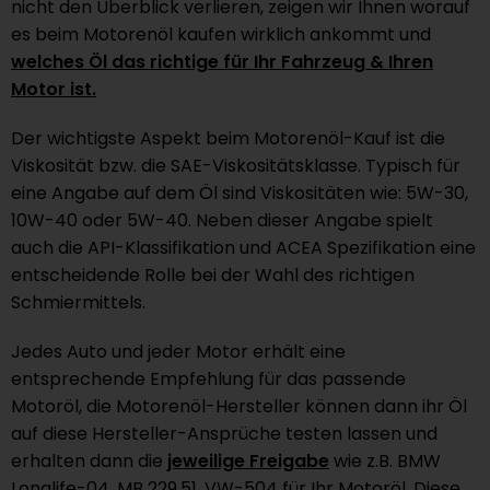
nicht den Überblick verlieren, zeigen wir Ihnen worauf
es beim Motorenöl kaufen wirklich ankommt und
welches Öl das richtige für Ihr Fahrzeug & Ihren
Motor ist.
Der wichtigste Aspekt beim Motorenöl-Kauf ist die
Viskosität bzw. die SAE-Viskositätsklasse. Typisch für
eine Angabe auf dem Öl sind Viskositäten wie: 5W-30,
10W-40 oder 5W-40. Neben dieser Angabe spielt
auch die API-Klassifikation und ACEA Spezifikation eine
entscheidende Rolle bei der Wahl des richtigen
Schmiermittels.
Jedes Auto und jeder Motor erhält eine
entsprechende Empfehlung für das passende
Motoröl, die Motorenöl-Hersteller können dann ihr Öl
auf diese Hersteller-Ansprüche testen lassen und
erhalten dann die
jeweilige Freigabe
wie z.B. BMW
Longlife-04, MB 229.51, VW-504 für Ihr Motoröl. Diese