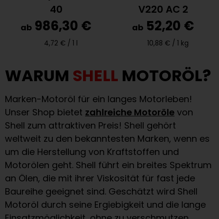
40
V220 AC 2
986,30 €
52,20 €
ab
ab
4,72 € /
1 l
10,88 € /
1 kg
WARUM
SHELL
MOTORÖL?
Marken-Motoröl für ein langes Motorleben!
Unser Shop bietet
zahlreiche Motoröle
von
Shell zum attraktiven Preis! Shell gehört
weltweit zu den bekanntesten Marken, wenn es
um die Herstellung von Kraftstoffen und
Motorölen geht. Shell führt ein breites Spektrum
an Ölen, die mit ihrer Viskosität für fast jede
Baureihe geeignet sind. Geschätzt wird Shell
Motoröl durch seine Ergiebigkeit und die lange
Einsatzmöglichkeit, ohne zu verschmutzen.