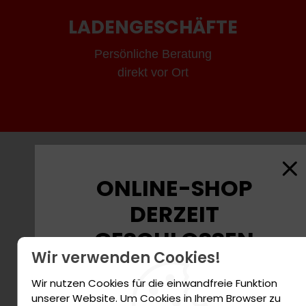
LADENGESCHÄFTE
Persönliche Beratung
direkt vor Ort
FINDEN SIE DEN
ONLINE-SHOP
PASSENDEN
DERZEIT
SCHMIERSTOFF
GESCHLOSSEN
Wir verwenden Cookies!
Finden Sie das richtige Motoröl für Ihre
Aufgrund massiver
Wir nutzen Cookies für die einwandfreie Funktion
Fahrzeuge oder Anlagen
Lieferkettenunterbrechungen sind
unserer Website. Um Cookies in Ihrem Browser zu