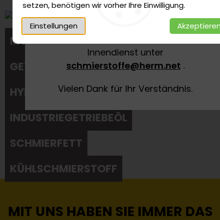
aktuell keine Verkäufe über
setzen, benötigen wir vorher Ihre Einwilligung.
unseren Online-Shop möglich.
Einstellungen
Akzeptiere
Bitte wenden Sie sich an unseren
MOTORÖL
Innendienst unter
GETRIEBEÖL
schmierstoffe@herm.net
.
Vielen Dank für Ihr Verständnis.
HYDRAULIKÖL
INDUSTRIEGETRIEBEÖL
SCHMIERFETT
KÜHLSCHMIERSTOFF
MIT UNS HABEN SIE IMMER DAS