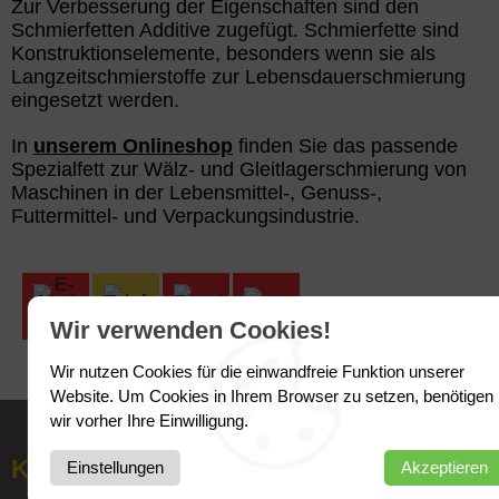
Zur Verbesserung der Eigenschaften sind den
Schmierfetten Additive zugefügt. Schmierfette sind
Konstruktionselemente, besonders wenn sie als
Langzeitschmierstoffe zur Lebensdauerschmierung
eingesetzt werden.
In
unserem Onlineshop
finden Sie das passende
Spezialfett zur Wälz- und Gleitlagerschmierung von
Maschinen in der Lebensmittel-, Genuss-,
Futtermittel- und Verpackungsindustrie.
Wir verwenden Cookies!
Wir nutzen Cookies für die einwandfreie Funktion unserer
Website. Um Cookies in Ihrem Browser zu setzen, benötigen
wir vorher Ihre Einwilligung.
KONTAKT
Einstellungen
Akzeptieren