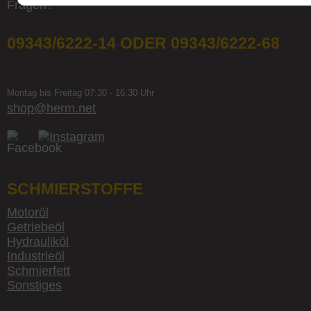
Fragen?
09343/6222-14 ODER 09343/6222-68
Montag bis Freitag 07:30 - 16:30 Uhr
shop@herm.net
SCHMIERSTOFFE
Motoröl
Getriebeöl
Hydrauliköl
Industrieöl
Schmierfett
Sonstiges