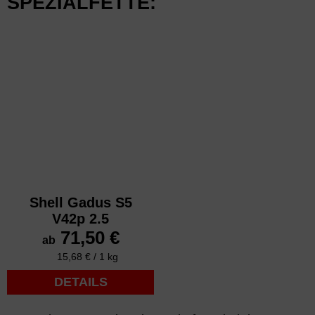
SPEZIALFETTE:
Shell Gadus S5
V42p 2.5
71,50 €
ab
15,68 € /
1 kg
DETAILS