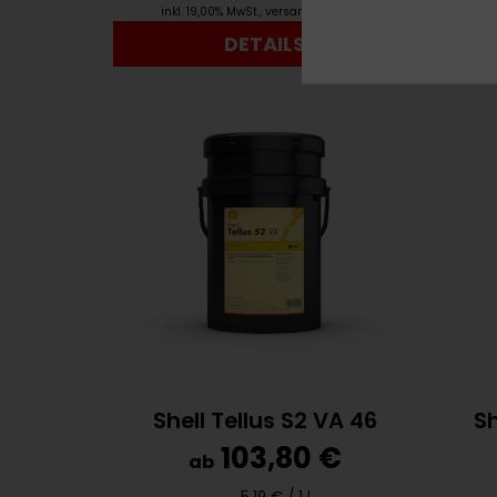
inkl. 19,00% MwSt.
,
versandkostenfrei
in
DETAILS
Shell Tellus S2 VA 46
Sh
103,80 €
ab