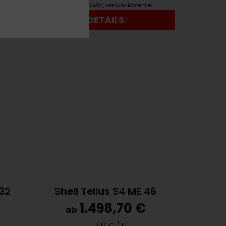
rei
inkl. 19,00% MwSt.
,
versandkostenfrei
DETAILS
 32
Shell Tellus S4 ME 46
€
1.498,70 €
ab