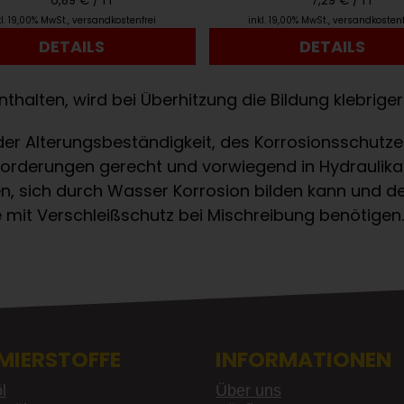
6,89 € /
1 l
7,29 € /
1 l
kl. 19,00% MwSt.
,
versandkostenfrei
inkl. 19,00% MwSt.
,
versandkostenf
DETAILS
DETAILS
thalten, wird bei Überhitzung die Bildung klebrig
 der Alterungsbeständigkeit, des Korrosionsschutz
Anforderungen gerecht und vorwiegend in Hydraulik
, sich durch Wasser Korrosion bilden kann und d
mit Verschleißschutz bei Mischreibung benötigen.
MIERSTOFFE
INFORMATIONEN
l
Über uns