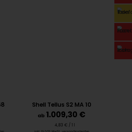
68
Shell Tellus S2 MA 10
1.009,30 €
ab
4,83 € /
1 l
rei
inkl. 19,00% MwSt.
,
versandkostenfrei