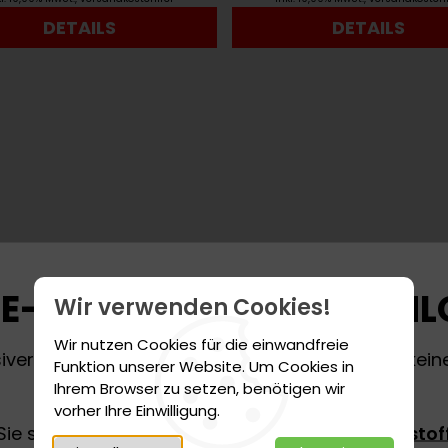
DETAILS
DETAILS
E-SHOP DERZEIT GESCH
Wir verwenden Cookies!
Wir nutzen Cookies für die einwandfreie
ver Lieferkettenunterbrechungen sind aktuell kein
ell Tellus S2 MA 46
Shell Tellus S3 V 
Funktion unserer Website. Um Cookies in
unseren Online-Shop möglich.
Ihrem Browser zu setzen, benötigen wir
92,30 €
112,10 €
ab
ab
vorher Ihre Einwilligung.
Sie sich an unseren Innendienst unter
schmiersto
4,62 € /
1 l
5,61 € /
1 l