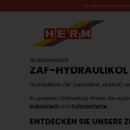
Derzeit sind auf Grund 
Startseite
Hydrauliköl
Shell Tellus ZAF
SHELL TELLUS Z
MOTORENÖLE
GETRIEBEÖL
HYDR
ÖLWEGWEISER
ZAF-HYDRAULIKÖL 
Hydrauliköle ZAF (aschefrei, zinkfrei) 
In unserem Onlineshop finden Sie auch
Industrieöl
und
Schmierfette
.
ENTDECKEN SIE UNSERE Z