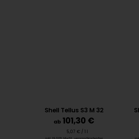
Shell Tellus S3 M 32
S
101,30 €
ab
5,07 € /
1 l
inkl. 19,00% MwSt.
,
versandkostenfrei
in