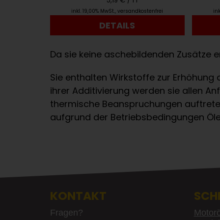
5,19 € /
1 l
inkl. 19,00% MwSt.
,
versandkostenfrei
in
DETAILS
Da sie keine aschebildenden Zusätze en
Sie enthalten Wirkstoffe zur Erhöhung
ihrer Additivierung werden sie allen 
thermische Beanspruchungen auftreten
aufgrund der Betriebsbedingungen Öle 
KONTAKT
SCH
Fragen?
Motorö