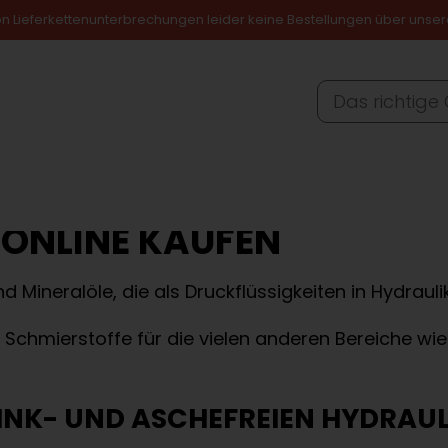
von Lieferkettenunterbrechungen leider keine Bestellungen über unse
AF
AULIKÖL
INDUSTRIEÖL
SCHMIERFETT
SON
ONLINE KAUFEN
sind Mineralöle, die als Druckflüssigkeiten in Hydra
 Schmierstoffe für die vielen anderen Bereiche wi
INK- UND ASCHEFREIEN HYDRAUL