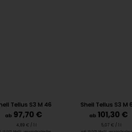
hell Tellus S3 M 46
Shell Tellus S3 M 
97,70 €
101,30 €
ab
ab
4,89 € /
1 l
5,07 € /
1 l
kl. 19,00% MwSt.
,
versandkostenfrei
inkl. 19,00% MwSt.
,
versandkostenf