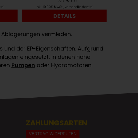
7,17 € /
1 l
rei
inkl. 19,00% MwSt.
,
versandkostenfrei
DETAILS
er Ablagerungen vermieden.
es und der EP-Eigenschaften. Aufgrund
anlagen eingesetzt, in denen hohe
eren
Pumpen
oder Hydromotoren
ZAHLUNGSARTEN
VERTRAG WIDERRUFEN