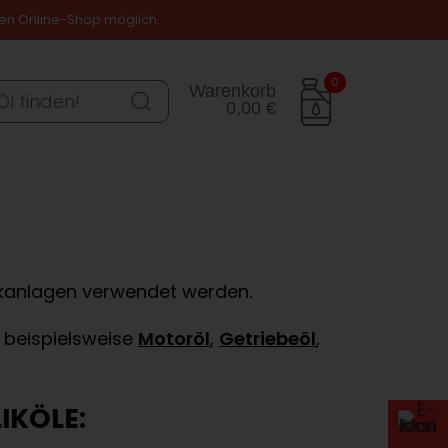
ren Online-Shop möglich.
0
Warenkorb
0,00 €
STIGES
ZUBEHÖR
ulikanlagen verwendet werden.
e beispielsweise
Motoröl
,
Getriebeöl
,
IKÖLE: