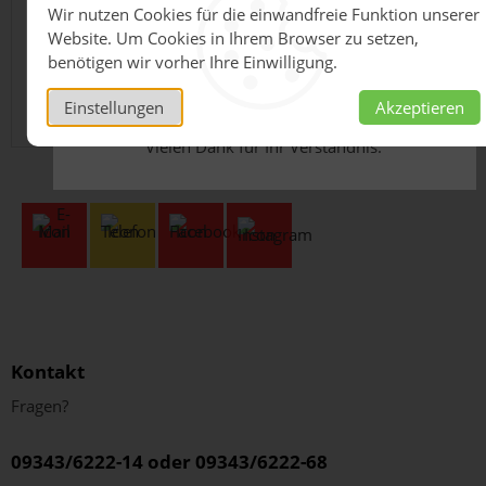
Im Shell Schmierstoff-Datencenter können Sie die
Wir nutzen Cookies für die einwandfreie Funktion unserer
Aufgrund massiver
sicherheitsbezogenen und technischen Informationen zu
Website. Um Cookies in Ihrem Browser zu setzen,
Lieferkettenunterbrechungen sind aktuell keine
unseren Shell Schmierstoffen finden und herunterladen.
benötigen wir vorher Ihre Einwilligung.
Verkäufe über unseren Online-Shop möglich.
Erfahren Sie schnell, einfach und effizient alles, was Sie
über unsere Produkte wissen möchten.
Bitte wenden Sie sich an unseren Innendienst
Einstellungen
Akzeptieren
unter
schmierstoffe@herm.net
.
Hier geht es zum Shell Schmierstoff-Datencenter
Vielen Dank für Ihr Verständnis.
Kontakt
Fragen?
09343/6222-14 oder 09343/6222-68