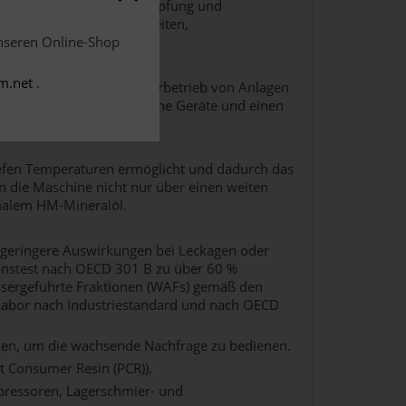
ringerung der Filterverstopfung und
sigkeitswechsel, Ausfallzeiten,
unseren Online-Shop
m.net
.
 entwickelt, um den Dauerbetrieb von Anlagen
leißschutz für hydraulische Geräte und einen
tiefen Temperaturen ermöglicht und dadurch das
en die Maschine nicht nur über einen weiten
malem HM-Mineralöl.
n geringere Auswirkungen bei Leckagen oder
ionstest nach OECD 301 B zu über 60 %
wassergeführte Fraktionen (WAFs) gemäß den
Labor nach Industriestandard und nach OECD
sien, um die wachsende Nachfrage zu bedienen.
t Consumer Resin (PCR)).
pressoren, Lagerschmier- und