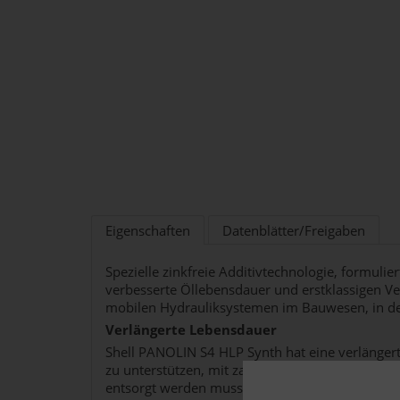
Eigenschaften
Datenblätter/Freigaben
Spezielle zinkfreie Additivtechnologie, formulie
verbesserte Öllebensdauer und erstklassigen Ver
mobilen Hydrauliksystemen im Bauwesen, in der
Verlängerte Lebensdauer
Shell PANOLIN S4 HLP Synth hat eine verlänge
zu unterstützen, mit zahlreichen Praxisbeispiel
entsorgt werden muss. Shell PANOLIN S4 HLP Sy