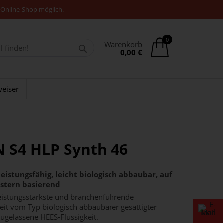
 Online-Shop möglich.
0
Warenkorb
0,00 €
eiser
 S4 HLP Synth 46
leistungsfähig, leicht biologisch abbaubar, auf
Estern basierend
leistungsstärkste und branchenführende
keit vom Typ biologisch abbaubarer gesättigter
zugelassene HEES-Flüssigkeit.