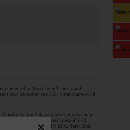
etet eine erhöhte Maschineneffizienz durch
sensiblen Bereichen wie z. B. in stationären und
von Maschinen und Anlagen ohne Unterbrechung
en, dass weniger Öl produziert, gekauft und
tunden (modifizierter ASTM D943-Test). Shell