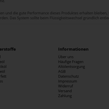
me.
n und die gute Performance dieses Produktes erhalten bleiben, s
den. Das System sollte beim Flüssigkeitswechsel gründlich entle
erstoffe
Informationen
l
Über uns
eöl
Häufige Fragen
iköl
Altölentsorgung
ieöl
AGB
fett
Datenschutz
es
Impressum
Widerruf
Versand
Zahlung