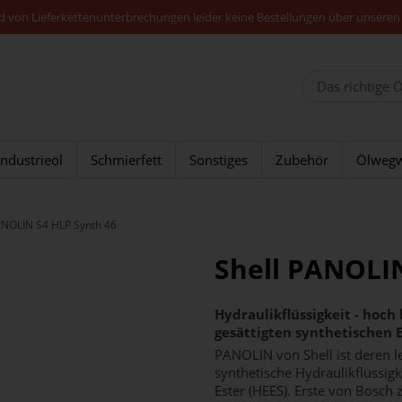
nd von Lieferkettenunterbrechungen leider keine Bestellungen über unseren
Industrieöl
Schmierfett
Sonstiges
Zubehör
Ölwegw
ANOLIN S4 HLP Synth 46
Shell PANOLIN
Hydraulikflüssigkeit - hoch 
gesättigten synthetischen 
PANOLIN von Shell ist deren 
synthetische Hydraulikflüssig
Ester (HEES). Erste von Bosch 