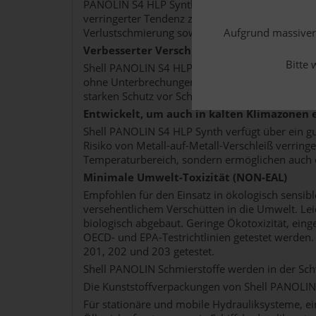
PANOLIN S4 HLP Synth hat eine gute oxidative S
verringerter Tendenz zum Viskositätsanstieg führ
Verlustschmierung sowie Teile- und Arbeitskost
Aufgrund massiver 
Verbesserter Verschleißschutz
Bitte 
Shell PANOLIN S4 HLP Synth, das erste von Bos
ohne Unterbrechungen zu unterstützen. Shell P
starken Schutz vor Schlamm- und Lackablageru
Entwickelt, um auch in kalten Klimazonen e
Shell PANOLIN S4 HLP Synth verfügt über ein gu
Risiko von Metall-auf-Metall-Verschleiß verring
Temperaturbereich, sondern ermöglichen auch 
Minimale Umwelt-Toxizität (NON-EAL)
Empfohlen für den Einsatz in ökologisch sensib
versehentlichem Verschütten in die Umwelt. Le
biologisch abgebaut. Geringe Ökotoxizität, ein
OECD- und EPA-Testrichtlinien getestet werde
201, 202 und 203 getestet.
Shell PANOLIN Schmierstoffe werden in der Sch
Die Kunststoffverpackungen von Shell PANOLIN L
Für stationäre und mobile Hydrauliksysteme, e