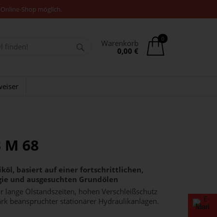
 Online-Shop möglich.
0
Warenkorb
0,00 €
eiser
3 M 68
öl, basiert auf einer fortschrittlichen,
ogie und ausgesuchten Grundölen
ür lange Ölstandszeiten, hohen Verschleißschutz
tark beanspruchter stationärer Hydraulikanlagen.