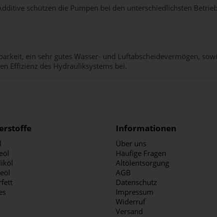
Additive schützen die Pumpen bei den unterschiedlichsten Betrie
ierbarkeit, ein sehr gutes Wasser- und Luftabscheidevermögen, s
en Effizienz des Hydrauliksystems bei.
erstoffe
Informationen
l
Über uns
eöl
Häufige Fragen
iköl
Altölentsorgung
ieöl
AGB
fett
Datenschutz
es
Impressum
Widerruf
Versand