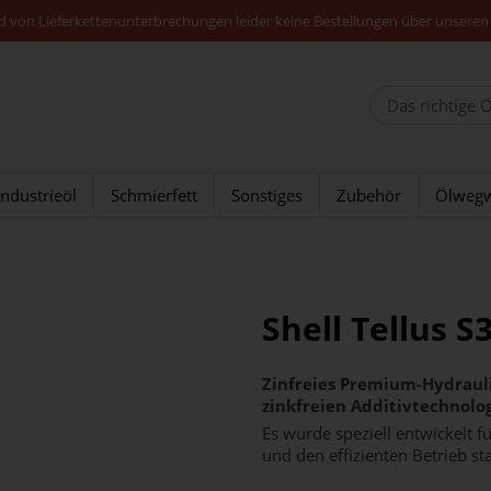
nd von Lieferkettenunterbrechungen leider keine Bestellungen über unseren
Industrieöl
Schmierfett
Sonstiges
Zubehör
Ölwegw
Shell Tellus S
Zinfreies Premium-Hydraulik
zinkfreien Additivtechnol
Es wurde speziell entwickelt f
und den effizienten Betrieb s