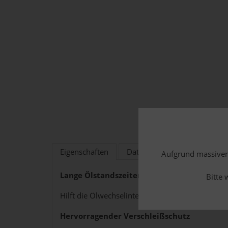
Eigenschaften
Datenblätter/Freigaben
Aufgrund massiver 
Lange Ölstandszeiten - Verringerung von 
Bitte 
Hilft die Ölwechselintervalle zu verlängern som
Hervorragender Verschleißschutz