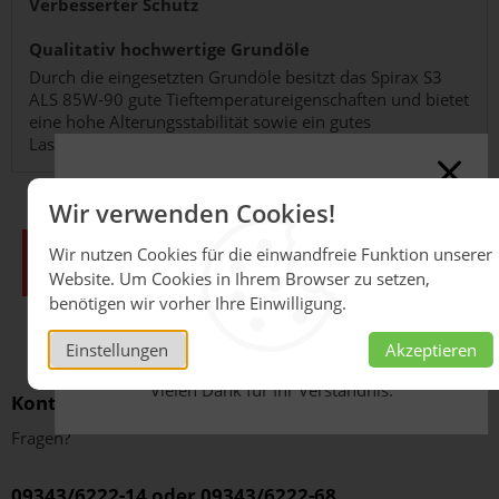
Verbesserter Schutz
Qualitativ hochwertige Grundöle
Durch die eingesetzten Grundöle besitzt das Spirax S3
ALS 85W-90 gute Tieftemperatureigenschaften und bietet
eine hohe Alterungsstabilität sowie ein gutes
Lasttragevermögen des Ölfilms zwischen Zahnflanken.
Online-Shop derzeit
Wir verwenden Cookies!
geschlossen
Wir nutzen Cookies für die einwandfreie Funktion unserer
Aufgrund massiver
Website. Um Cookies in Ihrem Browser zu setzen,
Lieferkettenunterbrechungen sind aktuell keine
benötigen wir vorher Ihre Einwilligung.
Verkäufe über unseren Online-Shop möglich.
Bitte wenden Sie sich an unseren Innendienst
Einstellungen
Akzeptieren
unter
schmierstoffe@herm.net
.
Vielen Dank für Ihr Verständnis.
Kontakt
Fragen?
09343/6222-14 oder 09343/6222-68