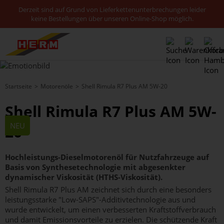
Derzeit sind auf Grund von Lieferkettenunterbrechungen leider
keine Bestellungen über unseren Online-Shop möglich.
Startseite
Motorenöle
Shell Rimula R7 Plus AM 5W-20
Shell Rimula R7 Plus AM 5W-
NEU
20
Hochleistungs-Dieselmotorenöl für Nutzfahrzeuge auf
Basis von Synthesetechnologie mit abgesenkter
dynamischer Viskosität (HTHS-Viskosität).
Shell Rimula R7 Plus AM zeichnet sich durch eine besonders
leistungsstarke "Low-SAPS"-Additivtechnologie aus und
wurde entwickelt, um einen verbesserten Kraftstoffverbrauch
und damit Emissionsvorteile zu erzielen. Die schützende Kraft