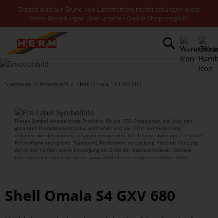
Derzeit sind auf Grund von Lieferkettenunterbrechungen leider
keine Bestellungen über unseren Online-Shop möglich.
Startseite
Industrieöl
Shell Omala S4 GXV 680
Dieses Symbol kennzeichnet Produkte, für die CO2-Emissionen, die über den
gesamten Produktlebenszyklus entstehen und die nicht vermieden oder
reduziert werden können, ausgeglichen werden. Der Lebenszyklus umfasst dabei
Rohstoffgewinnung (inkl. Transport), Produktion, Verpackung, Vertrieb, Nutzung
durch den Kunden sowie Entsorgung am Ende der Gebrauchsdauer. Weitere
Informationen finden Sie unter: www.shell.de/co2-ausgleich-schmierstoffe
Shell Omala S4 GXV 680