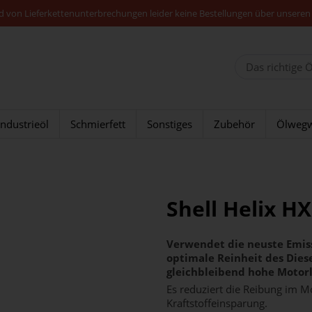
nd von Lieferkettenunterbrechungen leider keine Bestellungen über unseren
Industrieöl
Schmierfett
Sonstiges
Zubehör
Ölwegw
Shell Helix H
Verwendet die neuste Emiss
optimale Reinheit des Diese
gleichbleibend hohe Motorl
Es reduziert die Reibung im M
Kraftstoffeinsparung.