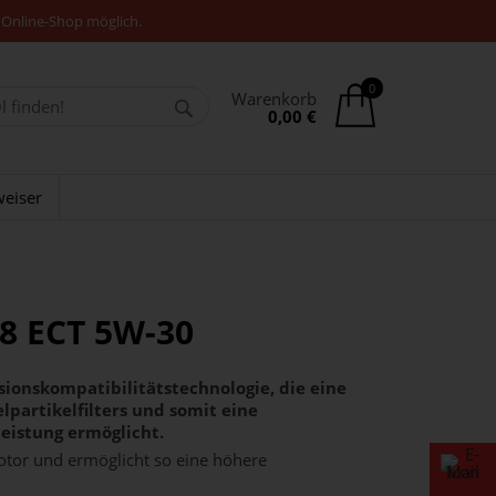
 Online-Shop möglich.
0
Warenkorb
0,00 €
eiser
X8 ECT 5W-30
ionskompatibilitätstechnologie, die eine
lpartikelfilters und somit eine
eistung ermöglicht.
otor und ermöglicht so eine höhere