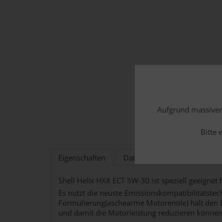
Aufgrund massiver 
Bitte 
Eigenschaften
Datenblätter/Freigaben
Shell Helix HX8 ECT 5W-30 ist speziell geeigne
Es nutzt die neuste Emissionskompatibilitätst
Formulierung(aschearme Motorenöle) hält den Di
und damit die Motorleistung reduzieren können