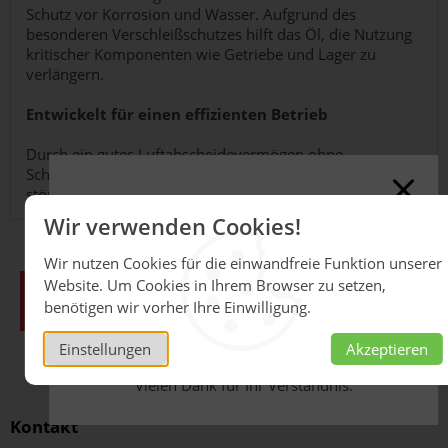
Schutz vor Korrosion und Wasser. Aufgrund des
besonderen Verschleißschutzes hilft das Öl, die Nutzung
kritischer Komponenten wie Getriebe und Lager zu
verlängern.
Entwickelt für einen effizienten Betrieb
Durch ein gutes Luftabscheidevermögen ohne
Schaumbildung unterstützt Shell Corena S4 R ein
störungsfreien Betrieb (auch bei zyklischer Nutzung).
Online-Shop derzeit
Wir verwenden Cookies!
geschlossen
Wir nutzen Cookies für die einwandfreie Funktion unserer
Aufgrund massiver
Website. Um Cookies in Ihrem Browser zu setzen,
Lieferkettenunterbrechungen sind aktuell keine
benötigen wir vorher Ihre Einwilligung.
Verkäufe über unseren Online-Shop möglich.
Bitte wenden Sie sich an unseren Innendienst
Einstellungen
Akzeptieren
unter
schmierstoffe@herm.net
.
Vielen Dank für Ihr Verständnis.
Kontakt