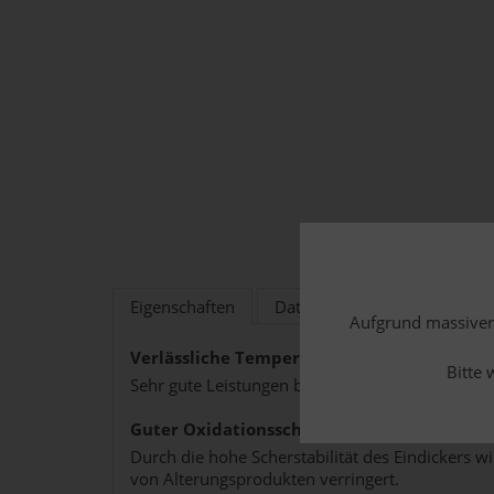
Eigenschaften
Datenblätter/Freigaben
Aufgrund massiver 
Verlässliche Temperaturstabilität
Bitte 
Sehr gute Leistungen bis +130C, führen zu läng
Guter Oxidationsschutz und Mechanische St
Durch die hohe Scherstabilität des Eindickers w
von Alterungsprodukten verringert.