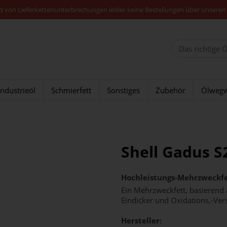
nd von Lieferkettenunterbrechungen leider keine Bestellungen über unseren
Industrieöl
Schmierfett
Sonstiges
Zubehör
Ölwegw
Shell Gadus S
Hochleistungs-Mehrzweckfe
Ein Mehrzweckfett, basierend
Eindicker und Oxidations,-Ver
Hersteller: