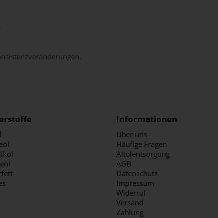
.
Konsistenzveränderungen.
erstoffe
Informationen
l
Über uns
eöl
Häufige Fragen
iköl
Altölentsorgung
ieöl
AGB
fett
Datenschutz
es
Impressum
Widerruf
Versand
Zahlung