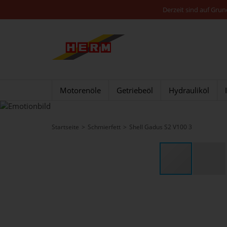
Derzeit sind auf Gru
Motorenöle
Getriebeöl
Hydrauliköl
Startseite
Schmierfett
Shell Gadus S2 V100 3