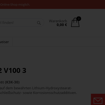
 Online-Shop möglich.
0
Warenkorb
0,00 €
eiser
2 V100 3
tt (K3K-30)
 auf dem bewährten Lithium-Hydroxystearat-
schleißschutz- sowie Korrosionsschutzadditiven.