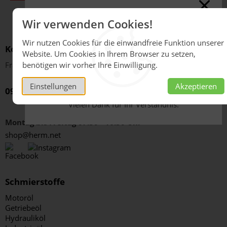
Online-Shop derzeit
Wir verwenden Cookies!
geschlossen
Wir nutzen Cookies für die einwandfreie Funktion unserer
Kontakt
Aufgrund massiver
Website. Um Cookies in Ihrem Browser zu setzen,
Lieferkettenunterbrechungen sind aktuell keine
benötigen wir vorher Ihre Einwilligung.
Fragen?
Verkäufe über unseren Online-Shop möglich.
Bitte wenden Sie sich an unseren Innendienst
Einstellungen
Akzeptieren
09343/6222-14 oder 09343/6222-68
unter
schmierstoffe@herm.net
.
Vielen Dank für Ihr Verständnis.
Montag bis Freitag 07:30 - 16:30 Uhr
shop@herm.net
Schmierstoffe
Motoröl
Getriebeöl
Hydrauliköl