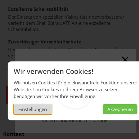
Exzellente Scherstabilität
Der Einsatz von speziellen Viskositätsindexverbesserer
verleiht dem Shell Spirax ATF AX eine exzellente
Scherstabilität.
Zuverlässiger Verschleißschutz
Der zuverlässige Schutz der Bauteile vor Verschleiß ist
vor allem für den gleichmäßigen Betrieb von Getrieben
und hydraulischen Pumpen wichtig.
Online-Shop derzeit
Wir verwenden Cookies!
geschlossen
Wir nutzen Cookies für die einwandfreie Funktion unserer
Aufgrund massiver
Website. Um Cookies in Ihrem Browser zu setzen,
Lieferkettenunterbrechungen sind aktuell keine
benötigen wir vorher Ihre Einwilligung.
Verkäufe über unseren Online-Shop möglich.
Bitte wenden Sie sich an unseren Innendienst
Einstellungen
Akzeptieren
unter
schmierstoffe@herm.net
.
Vielen Dank für Ihr Verständnis.
Kontakt